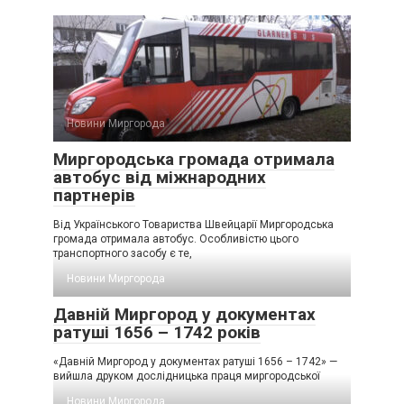
Новини Миргорода
Миргородська громада отримала
автобус від міжнародних
партнерів
Від Українського Товариства Швейцарії Миргородська
громада отримала автобус. Особливістю цього
транспортного засобу є те,
Новини Миргорода
Давній Миргород у документах
ратуші 1656 – 1742 років
«Давній Миргород у документах ратуші 1656 – 1742» —
вийшла друком дослідницька праця миргородської
Новини Миргорода