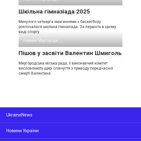
Шкільна гімназіада 2025
Минулого четверга змаганнями з баскетболу
розпочалася шкільна гімназіада. За першість в цьому
виді спорту
Новини Миргорода
Пішов у засвіти Валентин Шмиголь
Миргородська міська рада, її виконавчий комітет
висловлюють щирі співчуття з приводу передчасної
смерті Валентина
UkraineNews
Новини України