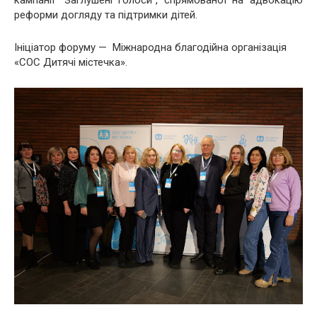
кампанії "Заглушені голоси", спрямованої на адвокацію
реформи догляду та підтримки дітей.
Ініціатор форуму — Міжнародна благодійна організація
«СОС Дитячі містечка».