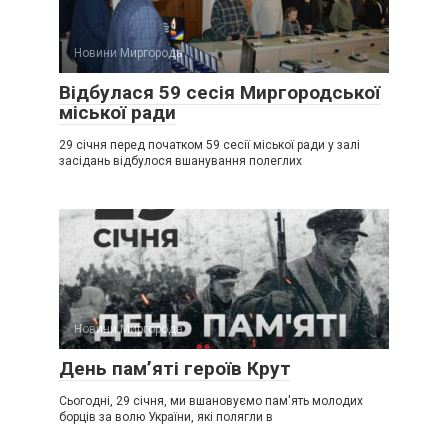
Новини Миргорода
Відбулася 59 сесія Миргородської
міської ради
29 січня перед початком 59 сесії міської ради у залі
засідань відбулося вшанування полеглих
Новини Миргорода
День пам’яті героїв Крут
Сьогодні, 29 січня, ми вшановуємо пам'ять молодих
борців за волю України, які полягли в