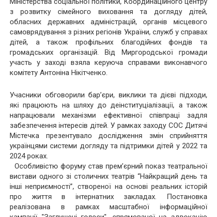
Міністерства соціальної політики, Координаційного центру
з розвитку сімейного виховання та догляду дітей,
обласних державних адміністрацій, органів місцевого
самоврядування з різних регіонів України, служб у справах
дітей, а також профільних благодійних фондів та
громадських організацій. Від Миргородської громади
участь у заході взяла керуюча справами виконавчого
комітету Антоніна Нікітченко.
Учасники обговорили барʼєри, виклики та дієві підходи,
які працюють на шляху до деінституціалізації, а також
напрацювали механізми ефективної співпраці задля
забезпечення інтересів дітей. У рамках заходу СОС Дитячі
Містечка презентувало дослідження змін сприйняття
українцями системи догляду та підтримки дітей у 2022 та
2024 роках.
Особливістю форуму став прем’єрний показ театральної
вистави одного зі столичних театрів “Найкращий день та
інші неприємності”, створеної на основі реальних історій
про життя в інтернатних закладах. Постановка
реалізована в рамках масштабної інформаційної