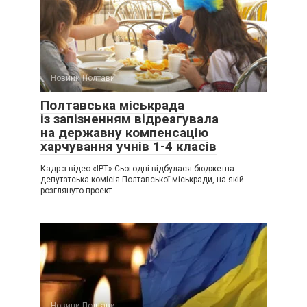
Новини Полтави
Полтавська міськрада
із запізненням відреагувала
на державну компенсацію
харчування учнів 1-4 класів
Кадр з відео «ІРТ» Сьогодні відбулася бюджетна
депутатська комісія Полтавської міськради, на якій
розглянуто проект
Новини Полтави