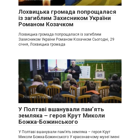
Лохвицька громада попрощалася
із загиблим Захисником України
Романом Козачком
Лохвицька громада попрощалася із загиблим
Захисником України Романом Козачком Сьогодні, 29
січня, Лохвицька громада
Новини Полтави
У Полтаві вшанували пам’ять
земляка – героя Крут Миколи
Божка-Божинського
У Полтаві вшанували пам’ять земляка – героя Крут
Миколи Божка-Божинського У краєзнавчому музеї імені