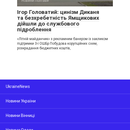
Новини Полтави
Ігор Головатий: цинізм Диканя
та безхребетність Ямщикових
дійшли до службового
підроблення
«Літній майданчик» з рекламним банером із закликом
підтримки 3-ї ОШБр Побудова корупційних схем,
розкрадання бюджетних коштів,
UkraineNews
Новини України
Новини Вінниці