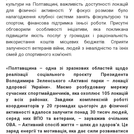
культури на Полтавщині, важливість доступності локацій
для фізичної активності. У фокусі розмови було
налагодження клубної системи занять фізкультурою та
спортом, фінансова підтримка їхньої роботи. Присутні
обговорили особливості ініціативи, яка покликана
підвищити якість послуг у громадах і раціональність
використання коштів місцевих бюджетів. Сприяти
залученості ветеранів війни, людей з інвалідністю та їхніх
сімей до спортивного комʼюніті.
«Полтавщина – одна зі зразкових областей щодо
реалізації соціального проєкту Президента
Володимира Зеленського «Активні парки – локації
здорової України». Маємо розбудовану мережу
сучасних спортмайданчиків, яка охоплює 105 локацій
у всіх районах. Завдяки комплексній роботі
координаторів у 20 громадах цьогоріч до фізичної
активності вдалося залучити понад 30 тисяч людей,
серед них ВПО та ветерани, – зауважив очільник
ОВА. – Активний спосіб життя – шлях до здоров’я. Це
заряд енергії та мотивація, яка дає сили розвиватися