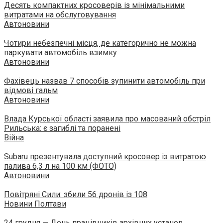
Десять компактних кросоверів із мінімальними
витратами на обслуговування
Автоновини
Чотири небезпечні місця, де категорично не можна
паркувати автомобіль взимку
Автоновини
Фахівець назвав 7 способів зупинити автомобіль при
відмові гальм
Автоновини
Влада Курської області заявила про масований обстріл
Рильська: є загиблі та поранені
Війна
Subaru презентувала доступний кросовер із витратою
палива 6,3 л на 100 км (ФОТО)
Автоновини
Повітряні Сили: збили 56 дронів із 108
Новини Полтави
24 грудня — День працівників архівних установ