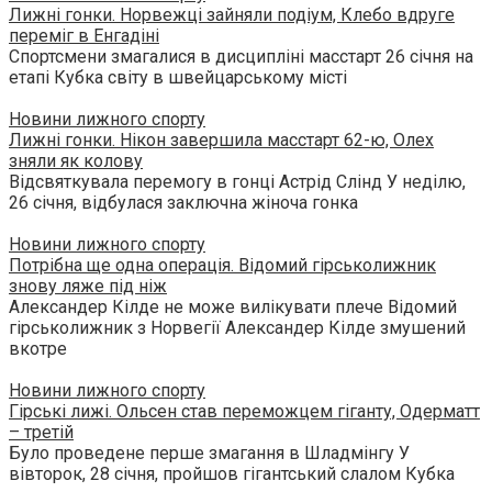
Лижні гонки. Норвежці зайняли подіум, Клебо вдруге
переміг в Енгадіні
Спортсмени змагалися в дисципліні масстарт 26 січня на
етапі Кубка світу в швейцарському місті
Новини лижного спорту
Лижні гонки. Нікон завершила масстарт 62-ю, Олех
зняли як колову
Відсвяткувала перемогу в гонці Астрід Слінд У неділю,
26 січня, відбулася заключна жіноча гонка
Новини лижного спорту
Потрібна ще одна операція. Відомий гірськолижник
знову ляже під ніж
Александер Кілде не може вилікувати плече Відомий
гірськолижник з Норвегії Александер Кілде змушений
вкотре
Новини лижного спорту
Гірські лижі. Ольсен став переможцем гіганту, Одерматт
– третій
Було проведене перше змагання в Шладмінгу У
вівторок, 28 січня, пройшов гігантський слалом Кубка