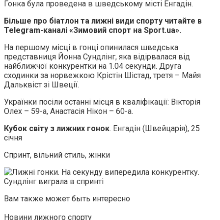
Гонка була проведена в шведському місті Енгадін.
Більше про біатлон та лижні види спорту читайте в
Telegram-каналі «Зимовий спорт на Sport.ua».
На першому місці в гонці опинилася шведська
представниця Йонна Сундлінг, яка відірвалася від
найближчої конкурентки на 1.04 секунди. Друга
сходинки за норвежкою Крістін Шістад, третя – Майя
Дальквіст зі Швеції.
Українки посіли останні місця в кваліфікації: Вікторія
Олех – 59-а, Анастасія Нікон – 60-а.
Кубок світу з лижних гонок
. Енгадін (Швейцарія), 25
січня
Спринт, вільний стиль, жінки
Вам также может быть интересно
Новини лижного спорту