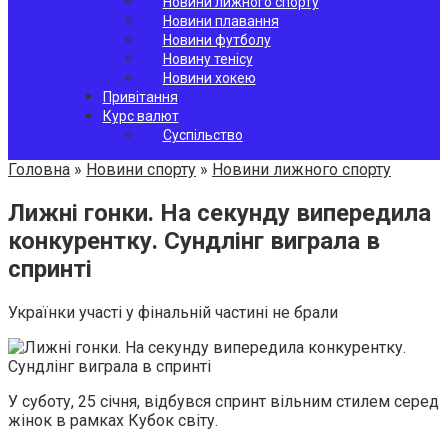
Новини лижного спорту
Новини плавання
Новини футболу
Новину тенісу
Новини хокею
Привітання
Курс валют
Суспільство
Головна
»
Новини спорту
»
Новини лижного спорту
Лижні гонки. На секунду випередила
конкурентку. Сундлінг виграла в
спринті
Українки участі у фінальній частині не брали
У суботу, 25 січня, відбувся спринт вільним стилем серед
жінок в рамках Кубок світу.