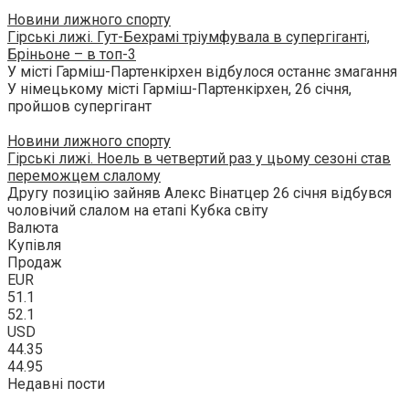
Новини лижного спорту
Гірські лижі. Гут-Бехрамі тріумфувала в супергіганті,
Бріньоне – в топ-3
У місті Гарміш-Партенкірхен відбулося останнє змагання
У німецькому місті Гарміш-Партенкірхен, 26 січня,
пройшов супергігант
Новини лижного спорту
Гірські лижі. Ноель в четвертий раз у цьому сезоні став
переможцем слалому
Другу позицію зайняв Алекс Вінатцер 26 січня відбувся
чоловічий слалом на етапі Кубка світу
Валюта
Купівля
Продаж
EUR
51.1
52.1
USD
44.35
44.95
Недавні пости