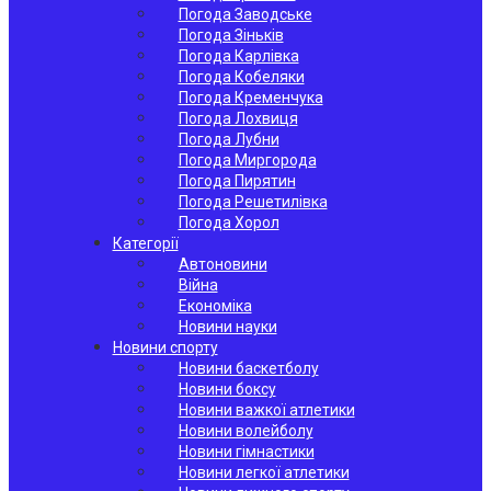
Погода Заводське
Погода Зіньків
Погода Карлівка
Погода Кобеляки
Погода Кременчука
Погода Лохвиця
Погода Лубни
Погода Миргорода
Погода Пирятин
Погода Решетилівка
Погода Хорол
Категорії
Автоновини
Війна
Економіка
Новини науки
Новини спорту
Новини баскетболу
Новини боксу
Новини важкої атлетики
Новини волейболу
Новини гімнастики
Новини легкої атлетики