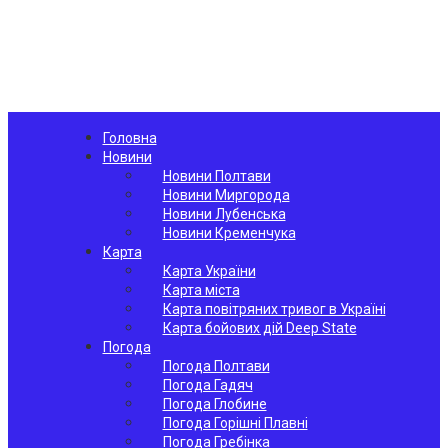
Головна
Новини
Новини Полтави
Новини Миргорода
Новини Лубенська
Новини Кременчука
Карта
Карта України
Карта міста
Карта повітряних тривог в Україні
Карта бойових дій Deep State
Погода
Погода Полтави
Погода Гадяч
Погода Глобине
Погода Горішні Плавні
Погода Гребінка