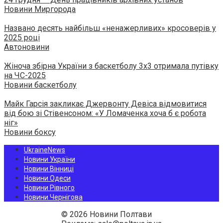
Новини Миргорода
Названо десять найбільш «ненажерливих» кросоверів у
2025 році
Автоновини
Жіноча збірна України з баскетболу 3х3 отримала путівку
на ЧС-2025
Новини баскетболу
Майк Гарсія закликає Джервонту Девіса відмовитися
від бою зі Стівенсоном: «У Ломаченка хоча б є робота
ніг»
Новини боксу
UkraineNews
Новини України
Новини Вінниці
Новини Одеси
Новини Рівного
Новини Чернігова
© 2026 Новини Полтави