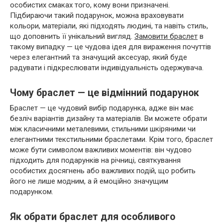
особистих смаках того, кому вони призначені.
Підбираючи такий подарунок, можна враховувати
кольори, матеріали, які підходять людині, та навіть стиль,
що доповнить її унікальний вигляд.
Замовити браслет
в
такому випадку — це чудова ідея для вираження почуттів
через елегантний та значущий аксесуар, який буде
радувати і підкреслювати індивідуальність одержувача.
Чому браслет — це відмінний подарунок
Браслет — це чудовий вибір подарунка, адже він має
безліч варіантів дизайну та матеріалів. Ви можете обрати
між класичними металевими, стильними шкіряними чи
елегантними текстильними браслетами. Крім того, браслет
може бути символом важливих моментів: він чудово
підходить для подарунків на річниці, святкування
особистих досягнень або важливих подій, що робить
його не лише модним, а й емоційно значущим
подарунком.
Як обрати браслет для особливого