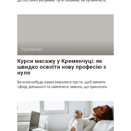
до постійної витримки: бути сильним, не зупинятися,
Суспільство
Курси масажу у Кременчуці: як
швидко освоїти нову професію з
нуля
Ви коли-небудь замислювалися про те, щоб змінити
сферу діяльності та зайнятися чимось, що приносить