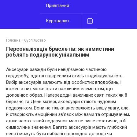
Привітання
Курс валют
Головна
»
Суспільство
Персоналізація браслетів: як намистини
роблять подарунок унікальним
Аксесуари завжди були невід’ємною частиною
гардеробу, здатні підкреслити стиль і індивідуальність.
Вибір аксесуарів залежить від особистих вподобань, і
кожен з них може стати важливим елементом, що
доповнює образ. Напередодні важливих свят, таких як 8
березня та День матері, аксесуари стають чудовим
подарунком. Вони не тільки висловлюють вашу увагу, але
й створюють емоційний зв’язок між вами та отримувачем,
адже часто такий подарунок має не лише естетичне, а й
символічне значення. Багато аксесуарів мають глибокий
сенс і можуть бути вибрані відповідно до події чи