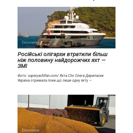
Економіка
Російські олігархи втратили більш
ніж половину найдорожчих яхт —
ЗМІ
Фото: superyachtfan.com/ Яхта Clio Олега Дерипаски
Україна отримала поки що лише одну яхту —
Економіка