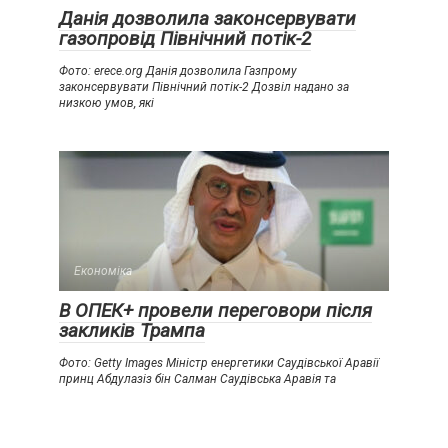
Данія дозволила законсервувати
газопровід Північний потік-2
Фото: erece.org Данія дозволила Газпрому
законсервувати Північний потік-2 Дозвіл надано за
низкою умов, які
Економіка
В ОПЕК+ провели переговори після
закликів Трампа
Фото: Getty Images Міністр енергетики Саудівської Аравії
принц Абдулазіз бін Салман Саудівська Аравія та