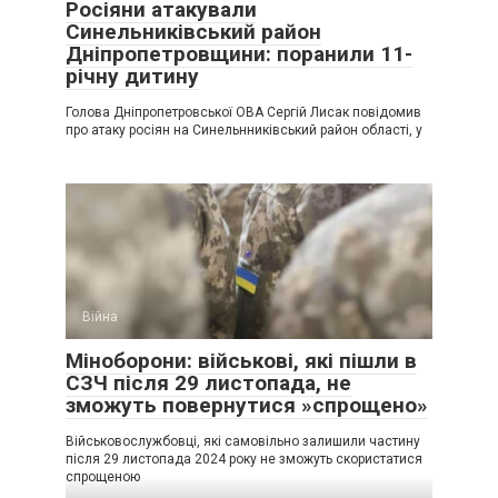
Росіяни атакували
Синельниківський район
Дніпропетровщини: поранили 11-
річну дитину
Голова Дніпропетровської ОВА Сергій Лисак повідомив
про атаку росіян на Синельнниківський район області, у
Війна
Міноборони: військові, які пішли в
СЗЧ після 29 листопада, не
зможуть повернутися »спрощено»
Військовослужбовці, які самовільно залишили частину
після 29 листопада 2024 року не зможуть скористатися
спрощеною