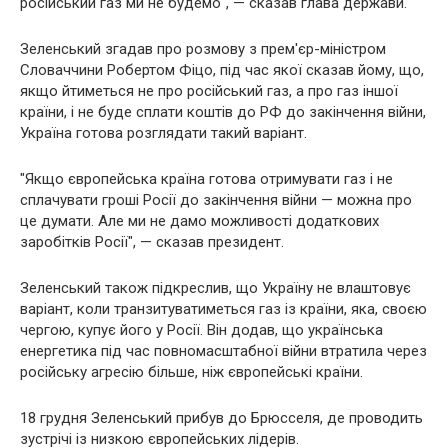
російський газ ми не будемо", — сказав глава держави.
Зеленський згадав про розмову з прем'єр-міністром
Словаччини Робертом Фіцо, під час якої сказав йому, що,
якщо йтиметься не про російський газ, а про газ іншої
країни, і не буде сплати коштів до РФ до закінчення війни,
Україна готова розглядати такий варіант.
"Якщо європейська країна готова отримувати газ і не
сплачувати гроші Росії до закінчення війни — можна про
це думати. Але ми не дамо можливості додаткових
заробітків Росії", — сказав президент.
Зеленський також підкреслив, що Україну не влаштовує
варіант, коли транзитуватиметься газ із країни, яка, своєю
чергою, купує його у Росії. Він додав, що українська
енергетика під час повномасштабної війни втратила через
російську агресію більше, ніж європейські країни.
18 грудня Зеленський прибув до Брюсселя, де проводить
зустрічі із низкою європейських лідерів.