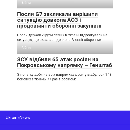
Війна
Посли G7 закликали вирішити
ситуацію довкола АОЗ і
продовжити оборонні закупівлі
Посли держав «Групи семи» в Україні відреагували на
ситуацію, що склалася довкола Агенції оборонних
Війна
ЗСУ відбили 65 атак росіян на
Покровському напрямку – Генштаб
З початку доби на всіх напрямках фронту відбулося 148
бойових зіткнень, 77 разів російські
UkraineNews