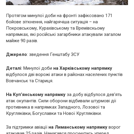
Протягом минулої доби на фронті зафіксовано 171
бойове зіткнення, найгарячіша ситуація – на
Покровському, Курахівському та Времівскьому
напрямках, які російські загарбники атакували загалом
майже 90 разів.
Джерело
: зведення Генштабу ЗСУ
Деталі
: Минулої доби
на Харківському напрямку
відбулося дві ворожі атаки в районах населених пунктів
Вовчанськ та Стариця.
На Куп’янському напрямку
за добу відбулося дев’ять
атак окупантів. Сили оборони відбивали штурмові дії
противника в напрямках Западного, Лозової та
Кругляківки, Богуславки та Нової Кругляківки.
За підтримки авіації
на Лиманському напрямку
ворог
атакував 25 разів. Намагався просунутись уперед