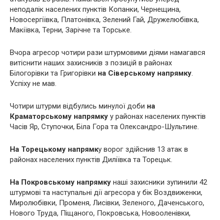
неподалік населених пунктів Копанки, Чернещина,
Новосергіївка, Платонівка, Зелений Гай, Дружелюбівка,
Макіївка, Терни, Зарічне та Торське.
Вчора агресор чотири рази штурмовими діями намагався
витіснити наших захисників з позицій в районах
Білогорівки та Григорівки
на Сіверському напрямку
.
Успіху не мав.
Чотири штурми відбулись минулої доби
на
Краматорському напрямку
у районах населених пунктів
Часів Яр, Ступочки, Біла Гора та Олександро-Шультине.
На Торецькому напрямк
у ворог здійснив 13 атак в
районах населених пунктів Диліївка та Торецьк.
На Покровському напрямку
наші захисники зупинили 42
штурмові та наступальні дії агресора у бік Воздвиженки,
Миролюбівки, Променя, Лисівки, Зеленого, Даченського,
Нового Труда, Піщаного, Покровська, Новооленівки,