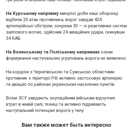
На Курському напрямку
минулої доби наші оборонці
відбили 20 атак противника, ворог завдав 424
артилерійські обстріли, зокрема 30 — із реактивних систем
залпового вогню, здійснив 24 авіаційних удари, скинувши
34 КАБ.
На Волинському та Поліському напрямках
ознак
формування наступальних угруповань ворога не виявлено.
На кордоні з Чернігівською та Сумською областями
противник з території РФ активно застосовує артилерію
та авіацію по районах українських населених пунктів.
Воїни ЗСУ завдають окупаційним військам відчутних
втрат в живій силі, техніці та активно підривають
наступальний потенціал ворога у тилу.
Вам также может быть интересно