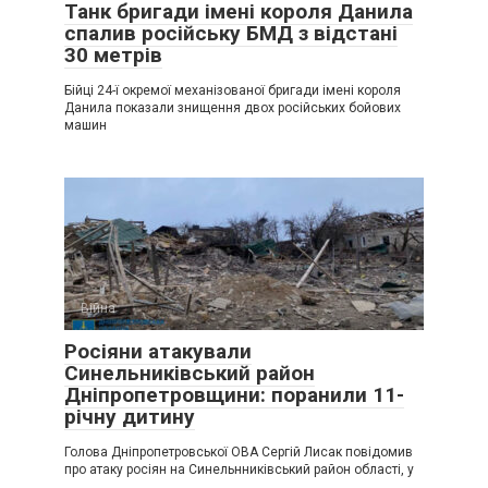
Танк бригади імені короля Данила
спалив російську БМД з відстані
30 метрів
Бійці 24-ї окремої механізованої бригади імені короля
Данила показали знищення двох російських бойових
машин
Війна
Росіяни атакували
Синельниківський район
Дніпропетровщини: поранили 11-
річну дитину
Голова Дніпропетровської ОВА Сергій Лисак повідомив
про атаку росіян на Синельнниківський район області, у