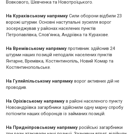
Вовкового, Шевченка та Новотроїцького.
На Курахівському напрямку
Сили оборони відбили 23
ворожі штурми. Основні наступальні зусилля ворог
зосереджував у районах населених пунктів
Петропавлівка, Слов’янка, Андріївка та Курахове.
На Времівському напрямку
противник здійснив 24
штурми наших позицій неподалік населених пунктів
Янтарне, Времівка, Костянтинопіль, Новий Комар та
Костянтинопольське.
На Гуляйпільському напрямку
ворог активних дій не
проводив.
На Оріхівському напрямку
в районі населеного пункту
Новоандріївка загарбники здійснили одну марну спробу
потіснити наших оборонців із займаних позицій.
На Придніпровському напрямку
російські загарбники
три рази атакували наші позиції. Зазнавши втрат, відійшли.