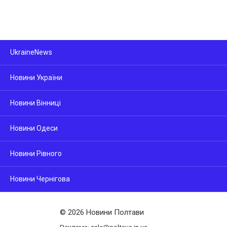
UkraineNews
Новини України
Новини Вінниці
Новини Одеси
Новини Рівного
Новини Чернігова
© 2026 Новини Полтави
Реклама: sale@poltava.in.ua