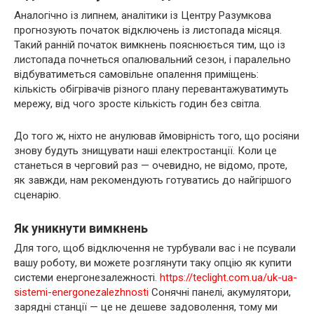
Аналогічно із липнем, аналітики із Центру Разумкова
прогнозують початок відключень із листопада місяця.
Такий ранній початок вимкнень пояснюється тим, що із
листопада почнеться опалювальний сезон, і паралельно
відбуватиметься самовільне опалення приміщень:
кількість обігрівачів різного плану перевантажуватимуть
мережу, від чого зросте кількість годин без світла.
До того ж, ніхто не анулював ймовірність того, що росіяни
знову будуть знищувати наші електростанції. Коли це
станеться в черговий раз — очевидно, не відомо, проте,
як завжди, нам рекомендують готуватись до найгіршого
сценарію.
Як уникнути вимкнень
Для того, щоб відключення не турбували вас і не псували
вашу роботу, ви можете розглянути таку опцію як купити
системи енергонезалежності.
https://teclight.com.ua/uk-ua-
sistemi-energonezalezhnosti
Сонячні панелі, акумулятори,
зарядні станції — це не дешеве задоволення, тому ми