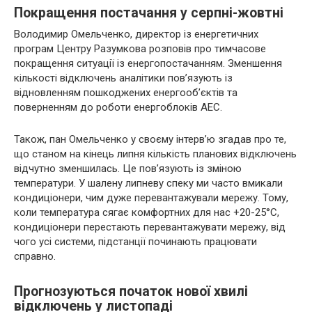
Покращення постачання у серпні-жовтні
Володимир Омельченко, директор із енергетичних
програм Центру Разумкова розповів про тимчасове
покращення ситуації із енергопостачанням. Зменшення
кількості відключень аналітики пов’язують із
відновленням пошкоджених енергооб’єктів та
поверненням до роботи енергоблоків АЕС.
Також, пан Омельченко у своєму інтерв’ю згадав про те,
що станом на кінець липня кількість планових відключень
відчутно зменшилась. Це пов’язують із зміною
температури. У шалену липневу спеку ми часто вмикали
кондиціонери, чим дуже перевантажували мережу. Тому,
коли температура сягає комфортних для нас +20-25°C,
кондиціонери перестають перевантажувати мережу, від
чого усі системи, підстанції починають працювати
справно.
Прогнозуються початок нової хвилі
відключень у листопаді